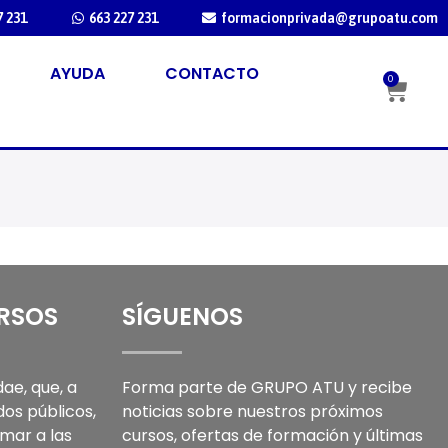
7 231
663 227 231
formacionprivada@grupoatu.com
AYUDA
CONTACTO
0
URSOS
SÍGUENOS
ae, que, a
Forma parte de GRUPO ATU y recibe
dos públicos,
noticias sobre nuestros próximos
mar a las
cursos, ofertas de formación y últimas