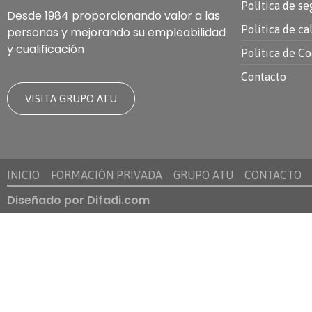
Política de se
Desde 1984 proporcionando valor a las
Política de ca
personas y mejorando su empleabilidad
y cualificación
Política de C
Contacto
VISITA GRUPO ATU
INICIO
FORMACIÓN PRIVADA
GRUPO ATU
CONTACTO
Diseñado por Difadi.com