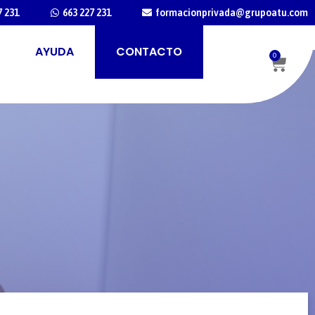
7 231
663 227 231
formacionprivada@grupoatu.com
AYUDA
CONTACTO
0