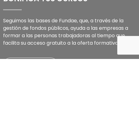
Seguimos las bases de Fundae, que, a través de la
gestión de fondos públicos, ayuda a las empresas a
formar a las personas trabajadoras al tiempo que
facilita su acceso gratuito a la oferta formativa
CÓMO BONIFICAR
SÍGUENOS
Forma parte de GRUPO ATU y recibe noticias sobre
nuestros próximos cursos, ofertas de formación y
últimas novedades