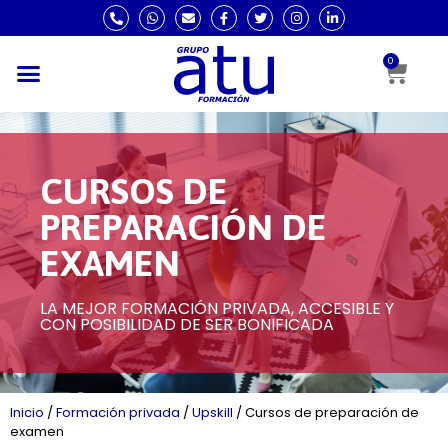
0
CURSOS DE
PREPARACIÓN DE
EXAMEN
LA MEJOR FORMACIÓN PRIVADA, ACCESIBLE Y
CON POSIBILIDAD DE SER BONIFICADA
Inicio
/
Formación privada
/
Upskill
/
Cursos de preparación de
examen