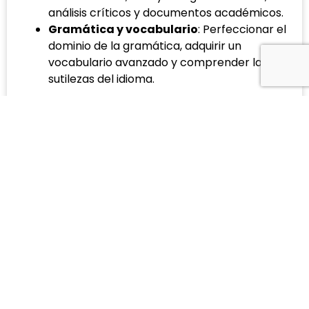
análisis críticos y documentos académicos.
Gramática y vocabulario
: Perfeccionar el
dominio de la gramática, adquirir un
vocabulario avanzado y comprender las
sutilezas del idioma.
En cada nivel, se espera que los estudiantes
mejoren su capacidad para comunicarse en una
variedad de contextos, desarrollen su
comprensión del idioma y profundicen su
conocimiento cultural asociado con la lengua
que están aprendiendo.
TITULACIÓN
METODOLOGÍA
OPINIONES