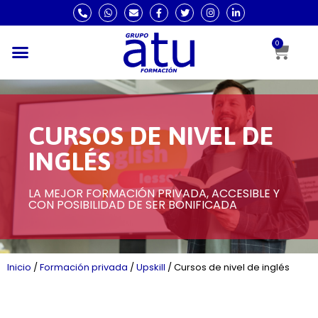
0
CURSOS DE NIVEL DE
INGLÉS
LA MEJOR FORMACIÓN PRIVADA, ACCESIBLE Y
CON POSIBILIDAD DE SER BONIFICADA
Inicio
/
Formación privada
/
Upskill
/
Cursos de nivel de inglés