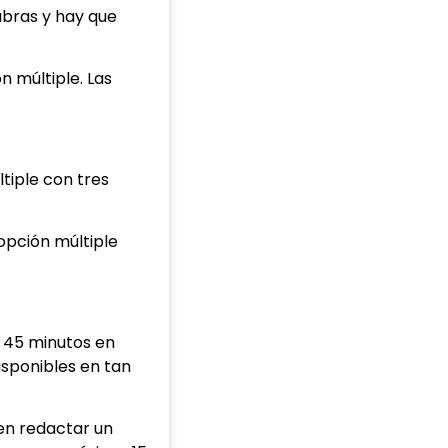
abras y hay que
 múltiple. Las
tiple con tres
opción múltiple
e 45 minutos en
isponibles en tan
en redactar un