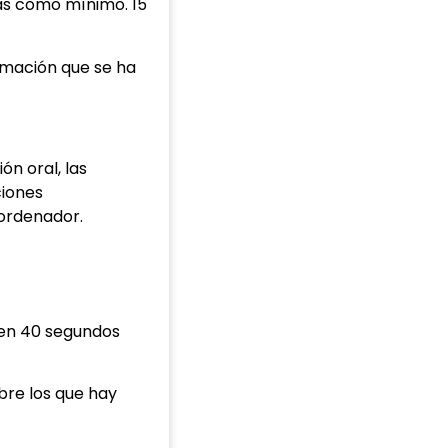
ras como mínimo. 15
rmación que se ha
ón oral, las
ciones
 ordenador.
den 40 segundos
bre los que hay