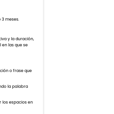
e 3 meses.
va y la duración,
 en las que se
ación o frase que
ndo la palabra
 los espacios en