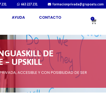
7 231
663 227 231
formacionprivada@grupoatu.com
AYUDA
CONTACTO
0
NGUASKILL DE
 – UPSKILL
RIVADA, ACCESIBLE Y CON POSIBILIDAD DE SER