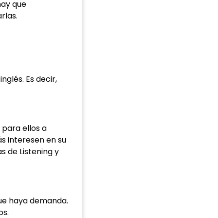
hay que
rlas.
glés. Es decir,
para ellos a
s interesen en su
s de Listening y
 que haya demanda.
os.