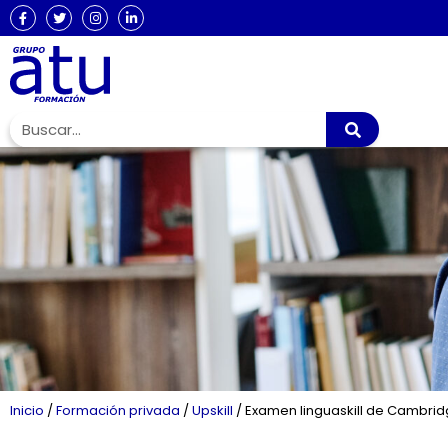
Inicio
/
Formación privada
/
Upskill
/
Examen linguaskill de Cambridg