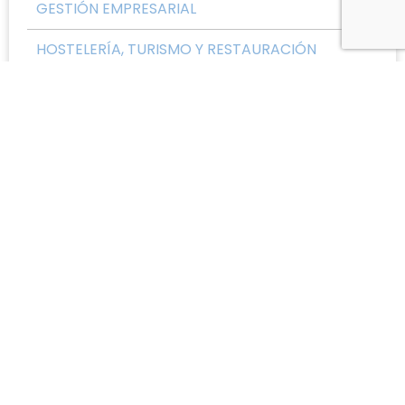
GESTIÓN EMPRESARIAL
HOSTELERÍA, TURISMO Y RESTAURACIÓN
IDIOMAS
MARKETING DIGITAL
MEDIOAMBIENTE Y CALIDAD
OFIMÁTICA E INFORMÁTICA
PARA TODOS LOS SECTORES
SANIDAD Y SALUD
TODOS LOS SECTORES
UPSKILL