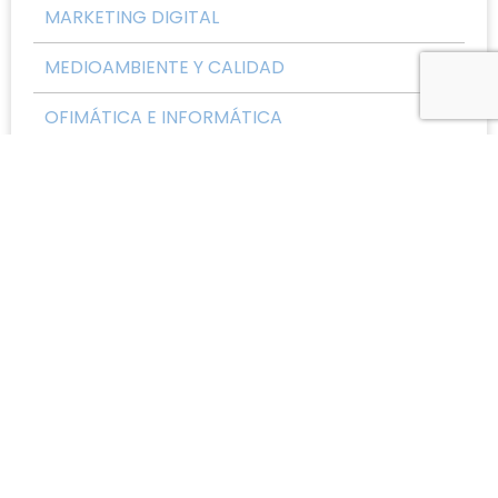
MARKETING DIGITAL
MEDIOAMBIENTE Y CALIDAD
OFIMÁTICA E INFORMÁTICA
PARA TODOS LOS SECTORES
SANIDAD Y SALUD
TODOS LOS SECTORES
UPSKILL