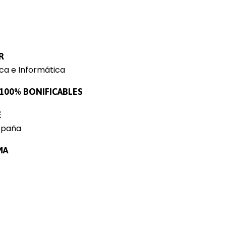
R
ca e Informática
100% BONIFICABLES
E
spaña
MA