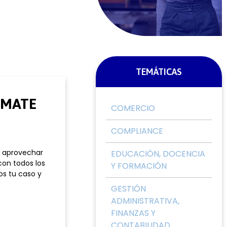
TEMÁTICAS
RMATE
COMERCIO
COMPLIANCE
e aprovechar
EDUCACIÓN, DOCENCIA
con todos los
Y FORMACIÓN
os tu caso y
GESTIÓN
ADMINISTRATIVA,
FINANZAS Y
CONTABILIDAD