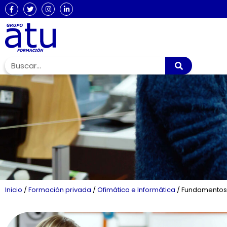
Inicio
/
Formación privada
/
Ofimática e Informática
/
Fundamentos 