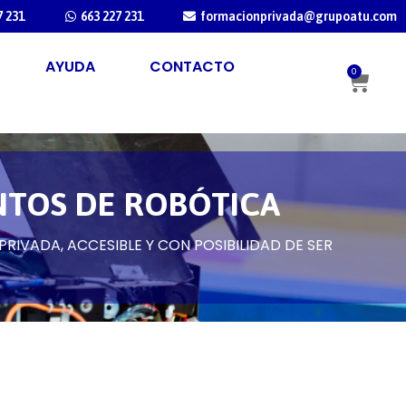
7 231
663 227 231
formacionprivada@grupoatu.com
AYUDA
CONTACTO
0
TOS DE ROBÓTICA
RIVADA, ACCESIBLE Y CON POSIBILIDAD DE SER