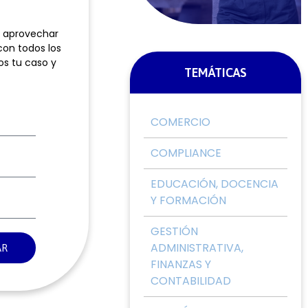
e aprovechar
con todos los
os tu caso y
TEMÁTICAS
COMERCIO
COMPLIANCE
EDUCACIÓN, DOCENCIA
Y FORMACIÓN
GESTIÓN
ADMINISTRATIVA,
AR
FINANZAS Y
CONTABILIDAD