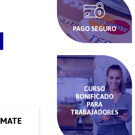
PAGO SEGURO
O
CURSO
BONIFICADO
PARA
TRABAJADORES
RMATE