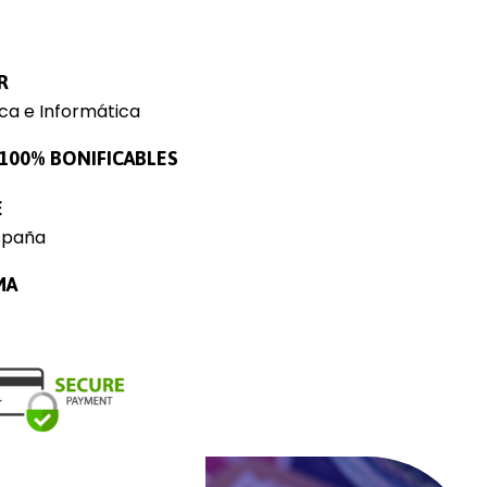
R
ca e Informática
100% BONIFICABLES
E
spaña
MA