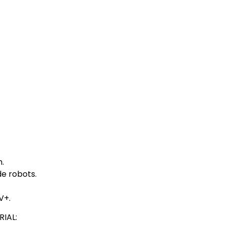
n.
e robots.
V+.
IAL: