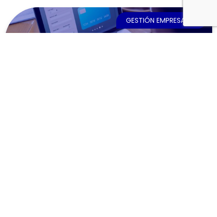
GESTIÓN EMPRESARIAL
Banca electrónica y pagos electrónicos. Estrategia,
operaciones y seguridad
700,00
€
VER CURSO