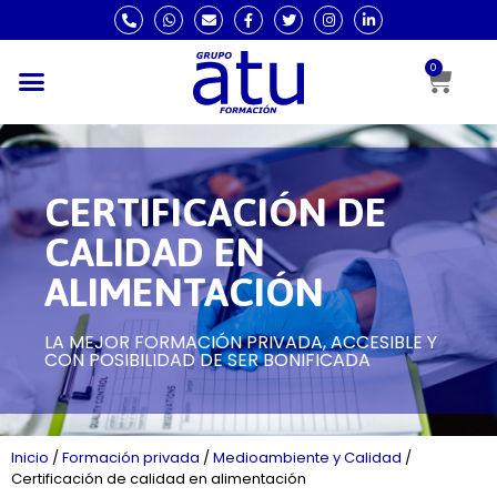
0
CERTIFICACIÓN DE
CALIDAD EN
ALIMENTACIÓN
LA MEJOR FORMACIÓN PRIVADA, ACCESIBLE Y
CON POSIBILIDAD DE SER BONIFICADA
Inicio
/
Formación privada
/
Medioambiente y Calidad
/
Certificación de calidad en alimentación