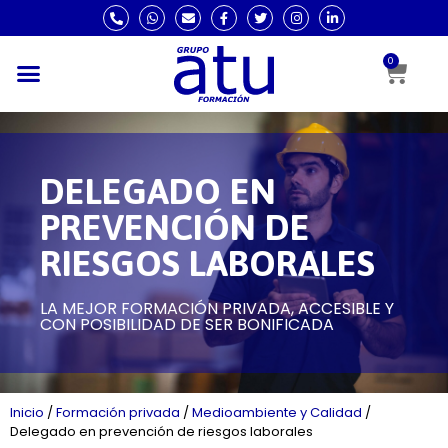
0
DELEGADO EN
PREVENCIÓN DE
RIESGOS LABORALES
LA MEJOR FORMACIÓN PRIVADA, ACCESIBLE Y
CON POSIBILIDAD DE SER BONIFICADA
Inicio
/
Formación privada
/
Medioambiente y Calidad
/
Delegado en prevención de riesgos laborales