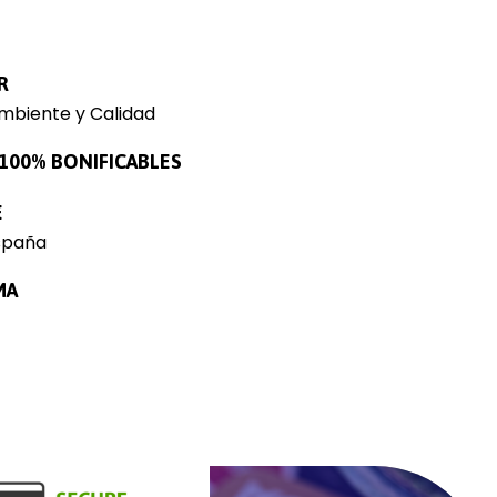
R
mbiente y Calidad
100% BONIFICABLES
E
spaña
MA