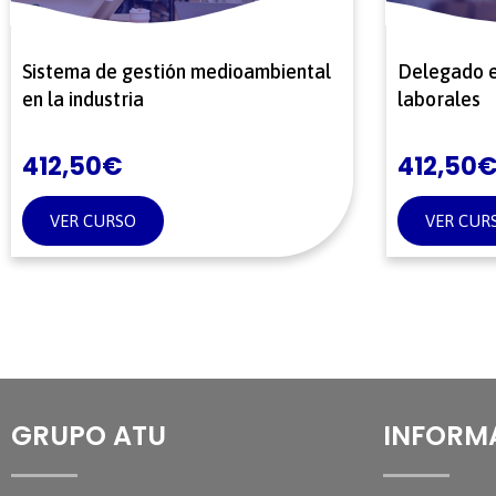
Sistema de gestión medioambiental
Delegado e
en la industria
laborales
412,50
€
412,50
VER CURSO
VER CUR
GRUPO ATU
INFORM