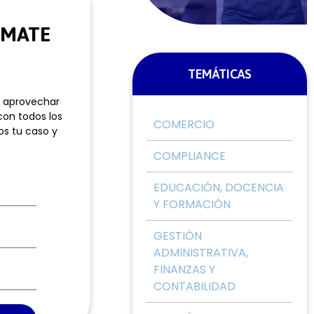
RMATE
TEMÁTICAS
e aprovechar
con todos los
COMERCIO
os tu caso y
COMPLIANCE
EDUCACIÓN, DOCENCIA
Y FORMACIÓN
GESTIÓN
ADMINISTRATIVA,
FINANZAS Y
CONTABILIDAD