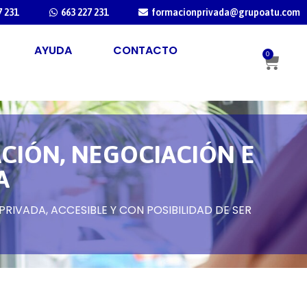
7 231
663 227 231
formacionprivada@grupoatu.com
AYUDA
CONTACTO
0
CIÓN, NEGOCIACIÓN E
A
RIVADA, ACCESIBLE Y CON POSIBILIDAD DE SER