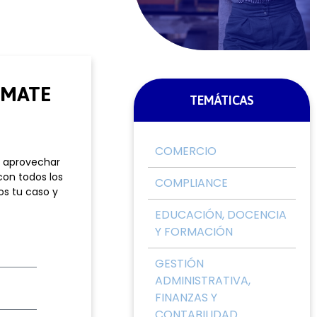
RMATE
TEMÁTICAS
COMERCIO
e aprovechar
con todos los
COMPLIANCE
os tu caso y
EDUCACIÓN, DOCENCIA
Y FORMACIÓN
GESTIÓN
ADMINISTRATIVA,
FINANZAS Y
CONTABILIDAD