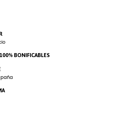
R
io
100% BONIFICABLES
E
spaña
MA