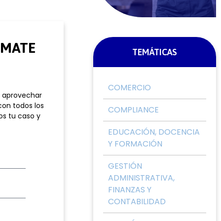
RMATE
TEMÁTICAS
COMERCIO
e aprovechar
con todos los
COMPLIANCE
os tu caso y
EDUCACIÓN, DOCENCIA
Y FORMACIÓN
GESTIÓN
ADMINISTRATIVA,
FINANZAS Y
CONTABILIDAD