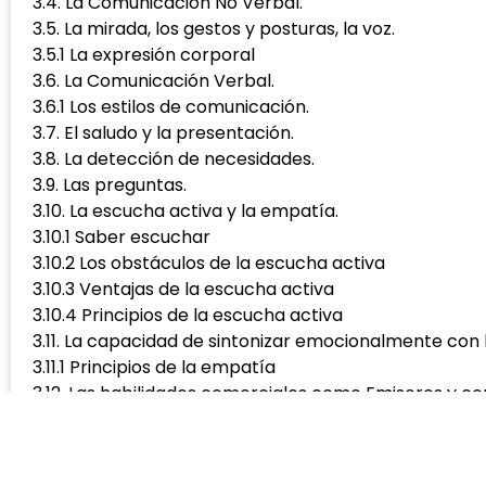
3.4. La Comunicación No Verbal.
3.5. La mirada, los gestos y posturas, la voz.
3.5.1 La expresión corporal
3.6. La Comunicación Verbal.
3.6.1 Los estilos de comunicación.
3.7. El saludo y la presentación.
3.8. La detección de necesidades.
3.9. Las preguntas.
3.10. La escucha activa y la empatía.
3.10.1 Saber escuchar
3.10.2 Los obstáculos de la escucha activa
3.10.3 Ventajas de la escucha activa
3.10.4 Principios de la escucha activa
3.11. La capacidad de sintonizar emocionalmente con 
3.11.1 Principios de la empatía
3.12. Las habilidades comerciales como Emisores y 
3.12.1 Características del personal que atiende al Usu
3.13. Defectos y barreras para una buena Comunicaci
3.13.1 ¿Cómo superar las barreras de comunicación?