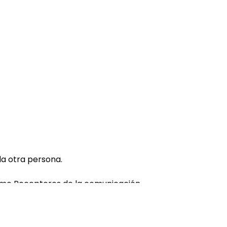
la otra persona.
como Receptores de la comunicación.
ario
ón.