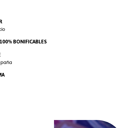
R
io
100% BONIFICABLES
E
spaña
MA